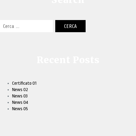
Ricerca
per:
Recent Posts
Certificato 01
News 02
News 03
News 04
News 05