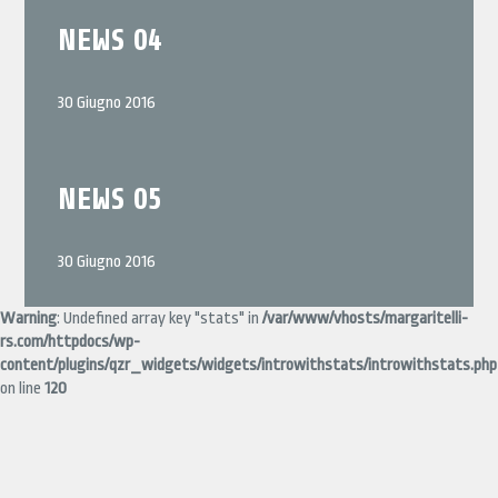
NEWS 04
30 Giugno 2016
NEWS 05
30 Giugno 2016
Warning
: Undefined array key "stats" in
/var/www/vhosts/margaritelli-
rs.com/httpdocs/wp-
content/plugins/qzr_widgets/widgets/introwithstats/introwithstats.php
on line
120