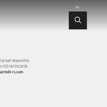
EN
 propri dispositivi.
to ISO 16739:2018.
ritelli-rs.com
.