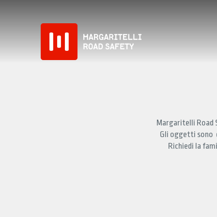
Skip
to
content
HOME
COMPANY
Margaritelli Road S
VALORI
Gli oggetti sono 
Richiedi la fam
DISPOSITIVI EUROPEI
DISPOSITIVI MASH
ALTRI PRODOTTI