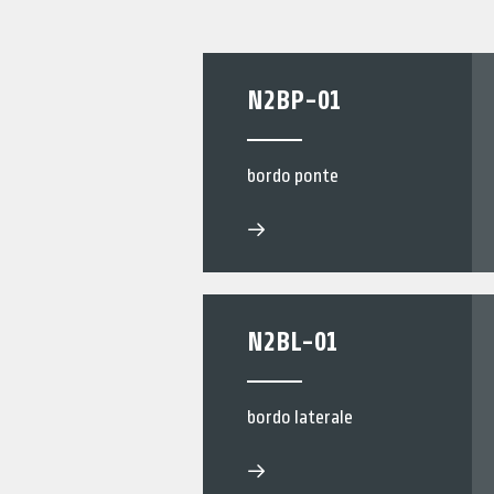
DOWNLOAD
AGENZIE
N2BP-01
CONTATTI
CERCA
bordo ponte
EN
N2BL-01
bordo laterale