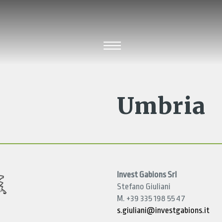
Umbria
Invest Gabions Srl
Stefano Giuliani
M. +39 335 198 55 47
s.giuliani@investgabions.it