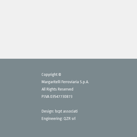
Copyright ©
Margaritelli Ferroviaria S.p.A.
All Rights Reserved
P.IVA 03547730873
Design:
bcpt associati
Engineering:
QZR srl